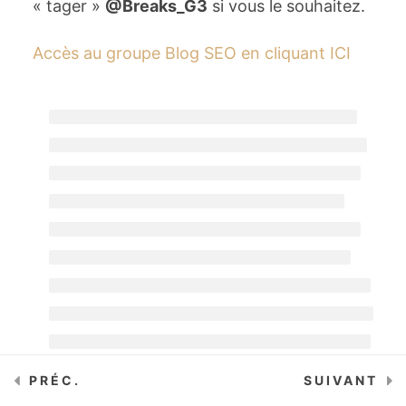
« tager »
@Breaks_G3
si vous le souhaitez.
Accès au groupe Blog SEO en cliquant ICI
Module #2 : Le
21
Challenge WP BLOG
SEO
Module #3 : Tutoriels
5
complémentaires
Module #4 : PRIVATE
5
BLOG NETWORK
(PBN)
BONUS
PRÉC.
3
SUIVANT