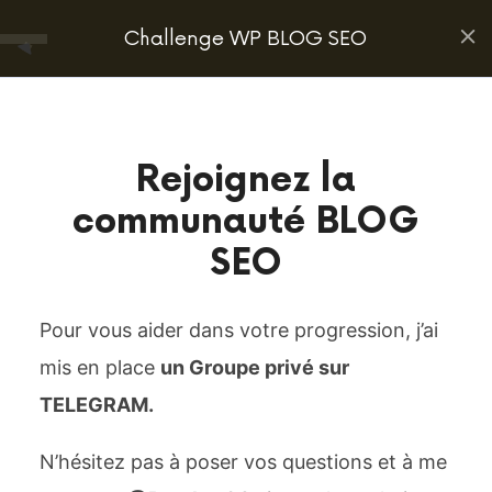
Sébastien
Challenge WP BLOG SEO
CYCYK
|
Marketing
Marketing Digital | Formations | Coaching | Blog
Introduction
2
Divergent
Rejoignez la
Présentation du
communauté BLOG
programme
Espace Membre
Formations en ligne
CGV
SEO
12 Minutes
Confidentialité
Contactez-nous
@2024 Marketing Divergent LLC – Tous droits réservés
Rejoignez la communauté
Pour vous aider dans votre progression, j’ai
BLOG SEO
mis en place
un Groupe privé sur
TELEGRAM.
Module #1 : Travaux
6
préparatoires - Les
N’hésitez pas à poser vos questions et à me
prérequis