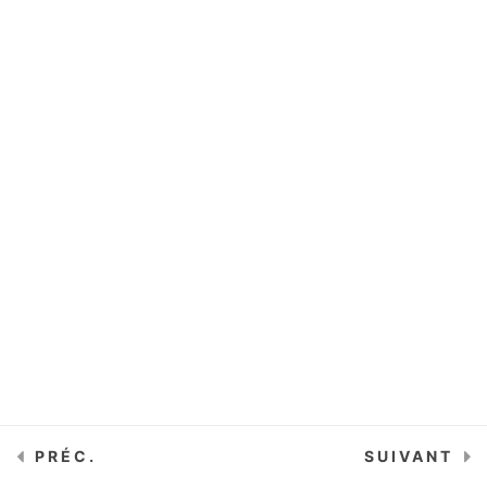
Les 5 secrets d’un
lancement réussi
15 Minutes
Module #3 - Exploitez
2
vos contacts
intelligemment
Module #4 - Créez
1
une relation de
confiance
PRÉC.
SUIVANT
Découvrez nos offres
1